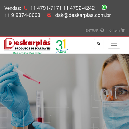
11
4791-7171
11
4792-4242
Vendas:
11
9 9874-0668
dsk@deskarplas.com.br
|
0 item
ENTRAR