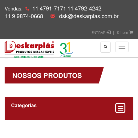
11
4791-7171
11
4792-4242
Vendas:
11
9 9874-0668
dsk@deskarplas.com.br
|
0 item
ENTRAR
NOSSOS PRODUTOS
Categorias
Coletores