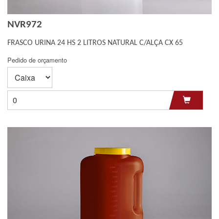
Bandeja
Micro-tubo
NVR972
FRASCO URINA 24 HS 2 LITROS NATURAL C/ALÇA CX 65
Pipeta Pasteur
Ponteira
Pedido de orçamento