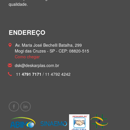
qualidade.
Bandeja
Micro-tubo
Pipeta Pasteur
Ponteira
ENDEREÇO
Av. Maria José Bechelli Batalha, 299
Mogi das Cruzes - SP -
CEP: 08820-515
Como chegar
dsk@deskarplas.com.br
11
4791 7171
/ 11 4792 4242