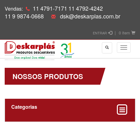
11
4791-7171
11
4792-4242
Vendas:
11
9 9874-0668
dsk@deskarplas.com.br
|
0 item
ENTRAR
NOSSOS PRODUTOS
Categorias
Coletores