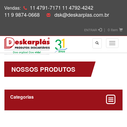
11
4791-7171
11
4792-4242
Vendas:
11
9 9874-0668
dsk@deskarplas.com.br
|
0 item
ENTRAR
NOSSOS PRODUTOS
Categorias
Coletores