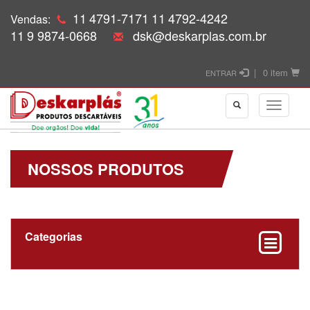
11
4791-7171
11
4792-4242
Vendas:
11
9 9874-0668
dsk@deskarplas.com.br
|
0 item
ENTRAR
NOSSOS PRODUTOS
Categorias
Coletores