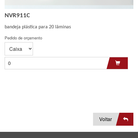
Bandeja
Micro-tubo
NVR911C
bandeja plástica para 20 lâminas
Pipeta Pasteur
Ponteira
Pedido de orçamento
Voltar