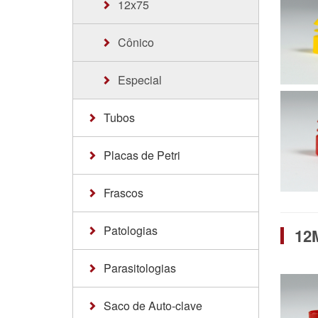
Urina
12x75
Kit para urina
Cônico
Especial
Tubos
Placas de Petri
10/12 ml
Frascos
12 ml
Petri
Patologias
Congelamento
Utilização
12
Parasitologias
12x75
Coleta
Biópsia
Saco de Auto-clave
Cônico
Cassete
Mini-parasitofiltro