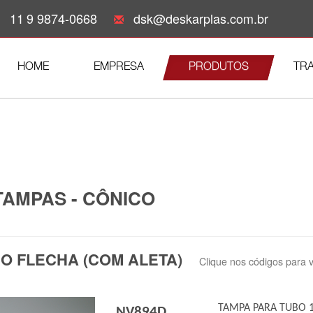
11
9 9874-0668
dsk@deskarplas.com.br
HOME
EMPRESA
PRODUTOS
TR
TAMPAS - CÔNICO
PO FLECHA (COM ALETA)
Clique nos códigos para 
TAMPA PARA TUBO 
NV894D